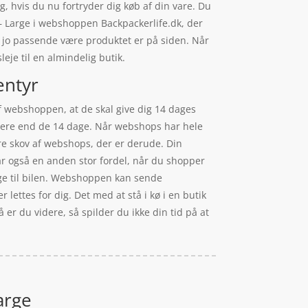
g, hvis du nu fortryder dig køb af din vare. Du
 – Large i webshoppen Backpackerlife.dk, der
an jo passende være produktet er på siden. Når
eje til en almindelig butik.
entyr
 af webshoppen, at de skal give dig 14 dages
l mere end de 14 dage. Når webshops har hele
ore skov af webshops, der er derude. Din
får også en anden stor fordel, når du shopper
bage til bilen. Webshoppen kan sende
lettes for dig. Det med at stå i kø i en butik
 er du videre, så spilder du ikke din tid på at
arge