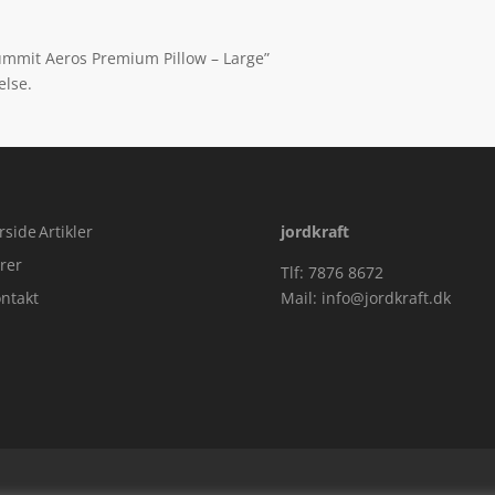
Summit Aeros Premium Pillow – Large”
else.
rside
Artikler
jordkraft
rer
Tlf: 7876 8672
ntakt
Mail:
info@jordkraft.dk