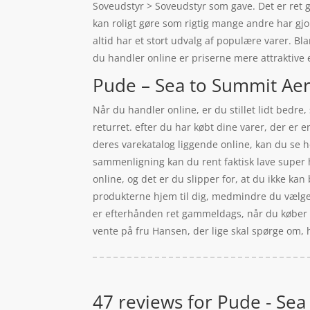
Soveudstyr > Soveudstyr som gave. Det er ret go
kan roligt gøre som rigtig mange andre har gj
altid har et stort udvalg af populære varer. Bl
du handler online er priserne mere attraktive e
Pude – Sea to Summit Aer
Når du handler online, er du stillet lidt bedre
returret. efter du har købt dine varer, der er
deres varekatalog liggende online, kan du se h
sammenligning kan du rent faktisk lave super h
online, og det er du slipper for, at du ikke ka
produkterne hjem til dig, medmindre du vælger a
er efterhånden ret gammeldags, når du køber onl
vente på fru Hansen, der lige skal spørge om, h
47 reviews for
Pude - Sea