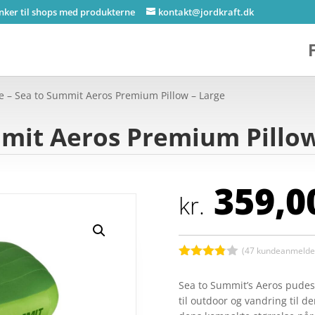
inker til shops med produkterne
kontakt@jordkraft.dk
e – Sea to Summit Aeros Premium Pillow – Large
mmit Aeros Premium Pillow
359,0
kr.
(
47
kundeanmeldel
Bedømt
som
3.8
Sea to Summit’s Aeros pudese
ud af 5
til outdoor og vandring til 
baseret
på