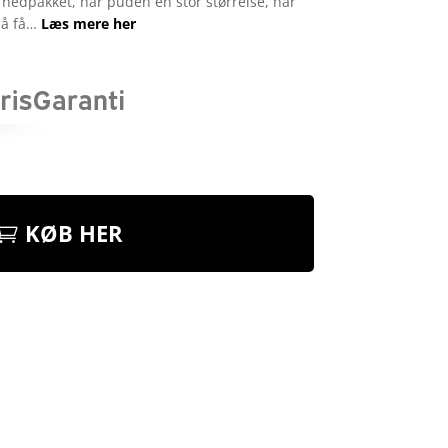
nedpakket, har puden en stor størrelse, når
så få…
Læs mere her
KØB HER