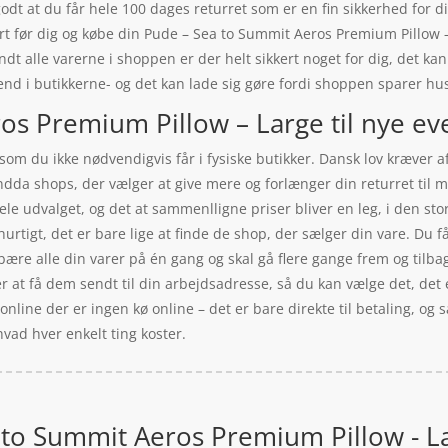
dt at du får hele 100 dages returret som er en fin sikkerhed for di
ort før dig og købe din Pude – Sea to Summit Aeros Premium Pillow
andt alle varerne i shoppen er der helt sikkert noget for dig, det k
nd i butikkerne- og det kan lade sig gøre fordi shoppen sparer husl
os Premium Pillow – Large til nye ev
, som du ikke nødvendigvis får i fysiske butikker. Dansk lov kræver
 endda shops, der vælger at give mere og forlænger din returret ti
ele udvalget, og det at sammenlligne priser bliver en leg, i den st
urtigt, det er bare lige at finde de shop, der sælger din vare. Du 
n bære alle din varer på én gang og skal gå flere gange frem og til
t få dem sendt til din arbejdsadresse, så du kan vælge det, det er 
ine der er ingen kø online – det er bare direkte til betaling, og så
vad hver enkelt ting koster.
 to Summit Aeros Premium Pillow - L