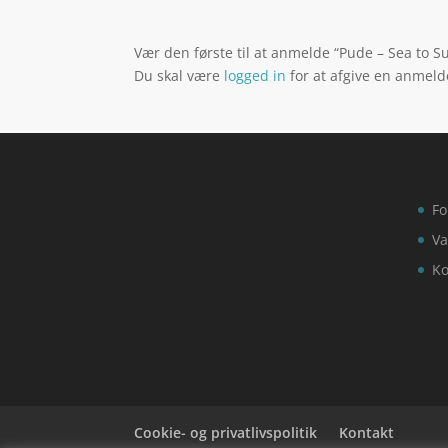
Vær den første til at anmelde “Pude – Sea to 
Du skal være
logged in
for at afgive en anmeld
Fo
Va
Ko
Cookie- og privatlivspolitik
Kontakt