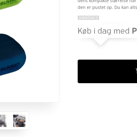
dens kompakte størrelse når 
kundebed
den er pustet op. Du kan alt
ømmels
er