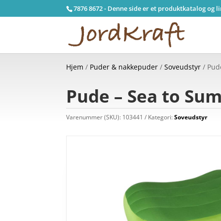
7876 8672 - Denne side er et produktkatalog og l
Hjem
/
Puder & nakkepuder
/
Soveudstyr
/ Pud
Pude – Sea to Su
Varenummer (SKU):
103441
Kategori:
Soveudstyr