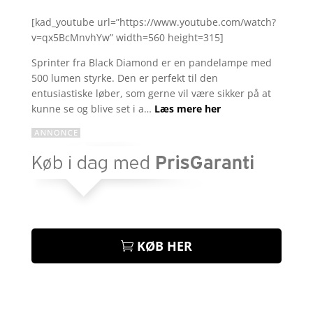
Bedømt
som
4.5
[kad_youtube url=”https://www.youtube.com/watch?
ud af 5
v=qx5BcMnvhYw” width=560 height=315]
baseret
på
kundebedø
Sprinter fra Black Diamond er en pandelampe med
mmelser
500 lumen styrke. Den er perfekt til den
entusiastiske løber, som gerne vil være sikker på at
kunne se og blive set i a…
Læs mere her
KØB HER