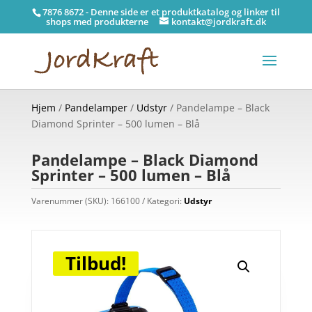
7876 8672 - Denne side er et produktkatalog og linker til
shops med produkterne
kontakt@jordkraft.dk
Hjem
/
Pandelamper
/
Udstyr
/ Pandelampe – Black
Diamond Sprinter – 500 lumen – Blå
Pandelampe – Black Diamond
Sprinter – 500 lumen – Blå
Varenummer (SKU):
166100
Kategori:
Udstyr
Tilbud!