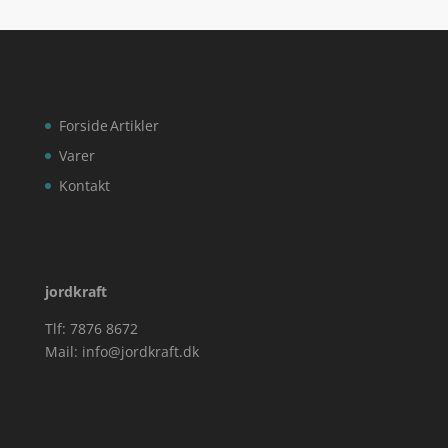
Forside
Artikler
Varer
Kontakt
jordkraft
Tlf: 7876 8672
Mail:
info@jordkraft.dk