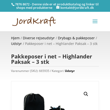
7876 8672 - Denne side er et produktkatalog og linker til
shops med produkterne
kontakt@jordkraft.dk
Hjem
/
Diverse rejseudstyr
/
Drybags & pakkeposer
/
Udstyr
/ Pakkeposer i net – Highlander Paksak – 3 stk
Pakkeposer i net – Highlander
Paksak – 3 stk
Varenummer (SKU):
665935
Kategori:
Udstyr