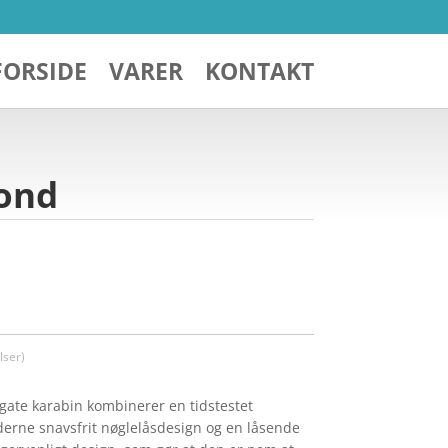
FORSIDE
VARER
KONTAKT
mond
ser)
ate karabin kombinerer en tidstestet
rne snavsfrit nøglelåsdesign og en låsende