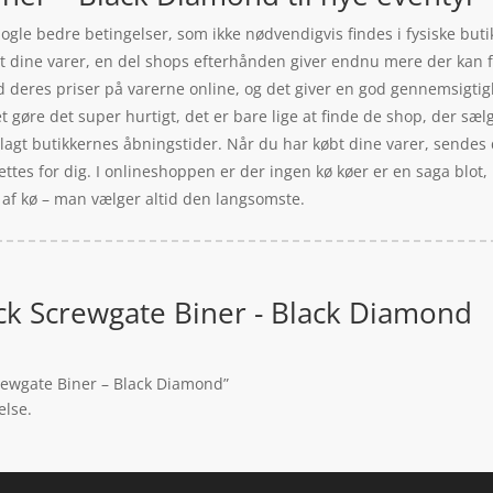
gle bedre betingelser, som ikke nødvendigvis findes i fysiske buti
et dine varer, en del shops efterhånden giver endnu mere der kan
d deres priser på varerne online, og det giver en god gennemsigtig
et gøre det super hurtigt, det er bare lige at finde de shop, der s
lagt butikkernes åbningstider. Når du har købt dine varer, sendes de
ettes for dig. I onlineshoppen er der ingen kø køer er en saga blot,
 af kø – man vælger altid den langsomste.
ck Screwgate Biner - Black Diamond
crewgate Biner – Black Diamond”
else.