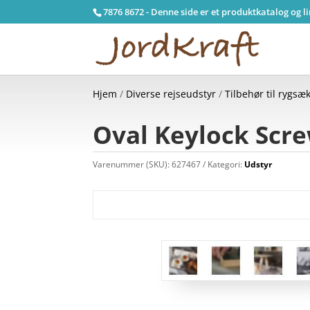
7876 8672 - Denne side er et produktkatalog og l
Hjem
/
Diverse rejseudstyr
/
Tilbehør til rygsæ
Oval Keylock Scr
Varenummer (SKU):
627467
Kategori:
Udstyr