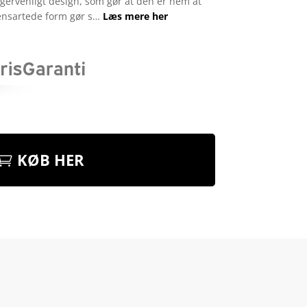
gervenligt design, som gør at den er nem at
 ensartede form gør s…
Læs mere her
KØB HER