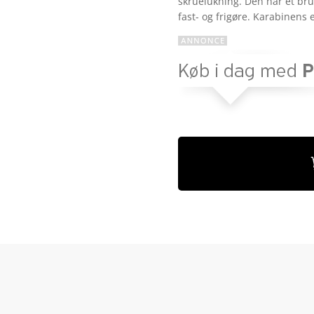
skruelukning. Den har et bru
mmelser
fast- og frigøre. Karabinens