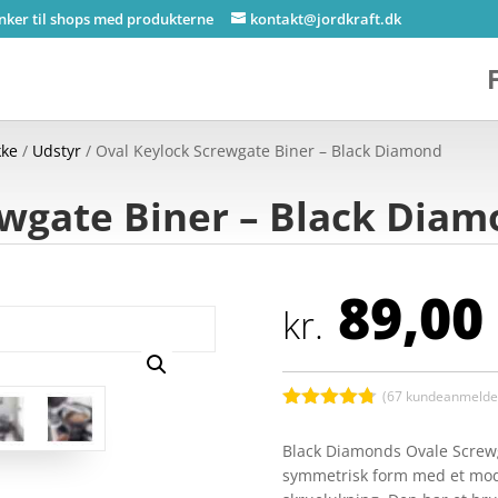
inker til shops med produkterne
kontakt@jordkraft.dk
kke
/
Udstyr
/ Oval Keylock Screwgate Biner – Black Diamond
ewgate Biner – Black Dia
89,00
kr.
(
67
kundeanmeldel
Bedømt
som
4.7
Black Diamonds Ovale Screwg
ud af 5
symmetrisk form med et mode
baseret på
kundebedø