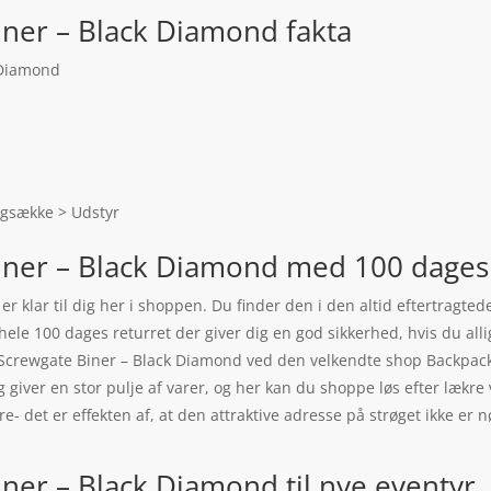
iner – Black Diamond fakta
 Diamond
rygsække > Udstyr
iner – Black Diamond med 100 dages 
 klar til dig her i shoppen. Du finder den i den altid eftertragtede
hele 100 dages returret der giver dig en god sikkerhed, hvis du allig
Screwgate Biner – Black Diamond ved den velkendte shop Backpacke
 giver en stor pulje af varer, og her kan du shoppe løs efter lækre
re- det er effekten af, at den attraktive adresse på strøget ikke 
ner – Black Diamond til nye eventyr