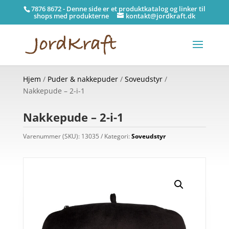
7876 8672 - Denne side er et produktkatalog og linker til
shops med produkterne
kontakt@jordkraft.dk
Hjem
/
Puder & nakkepuder
/
Soveudstyr
/
Nakkepude – 2-i-1
Nakkepude – 2-i-1
Varenummer (SKU):
13035
Kategori:
Soveudstyr