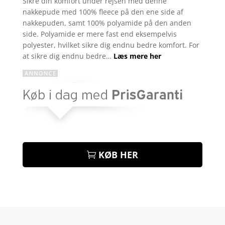
Sikre din komfort under rejsen med denne
ud af 5
nakkepude med 100% fleece på den ene side af
baseret
på
nakkepuden, samt 100% polyamide på den anden
kundebed
side. Polyamide er mere fast end eksempelvis
ømmels
er
polyester, hvilket sikre dig endnu bedre komfort. For
at sikre dig endnu bedre…
Læs mere her
KØB HER