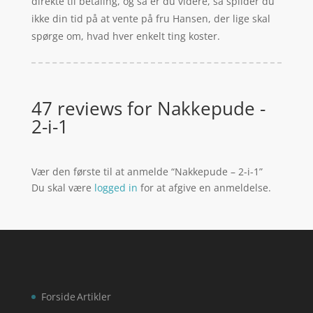
direkte til betaling, og så er du videre, så spilder du
ikke din tid på at vente på fru Hansen, der lige skal
spørge om, hvad hver enkelt ting koster.
47 reviews for
Nakkepude -
2-i-1
Vær den første til at anmelde “Nakkepude – 2-i-1”
Du skal være
logged in
for at afgive en anmeldelse.
Forside
Artikler