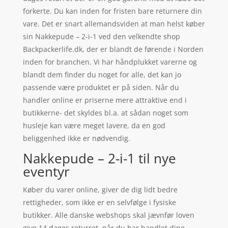
forkerte. Du kan inden for fristen bare returnere din
vare. Det er snart allemandsviden at man helst køber
sin Nakkepude – 2-i-1 ved den velkendte shop
Backpackerlife.dk, der er blandt de førende i Norden
inden for branchen. Vi har håndplukket varerne og
blandt dem finder du noget for alle, det kan jo
passende være produktet er på siden. Når du
handler online er priserne mere attraktive end i
butikkerne- det skyldes bl.a. at sådan noget som
husleje kan være meget lavere, da en god
beliggenhed ikke er nødvendig.
Nakkepude – 2-i-1 til nye
eventyr
Køber du varer online, giver de dig lidt bedre
rettigheder, som ikke er en selvfølge i fysiske
butikker. Alle danske webshops skal jævnfør loven
give 14 dages returret. når du har handlet dine