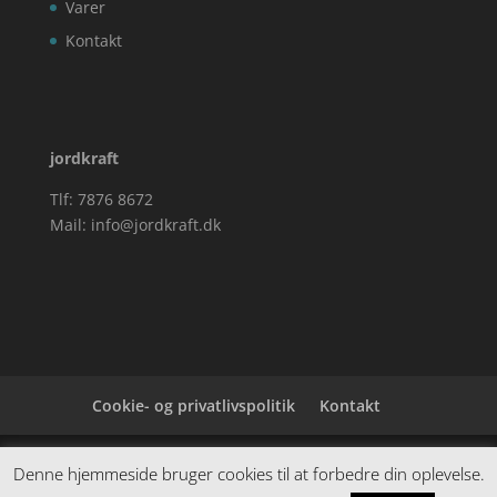
Varer
Kontakt
jordkraft
Tlf: 7876 8672
Mail:
info@jordkraft.dk
Cookie- og privatlivspolitik
Kontakt
Denne hjemmeside samler et bredt udvalg af
Denne hjemmeside bruger cookies til at forbedre din oplevelse.
spændende varer. Siden er et affiiliatesite, og nogle