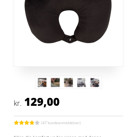
129,00
kr.
(
47
kundeanmeldelser)
Bedømt
som
3.8