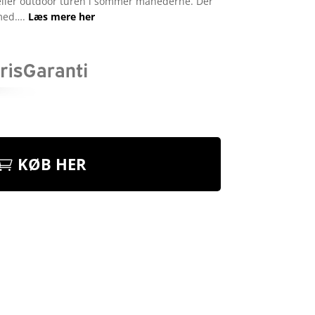
eller outdoor turen i sommer månederne. Der
 med….
Læs mere her
KØB HER