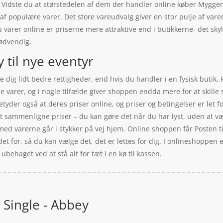
 Vidste du at størstedelen af dem der handler online køber Mygge
g af populære varer. Det store vareudvalg giver en stor pulje af vare
u varer online er priserne mere attraktive end i butikkerne- det sk
nødvendig.
 til nye eventyr
 dig lidt bedre rettigheder, end hvis du handler i en fysisk butik.
e varer, og i nogle tilfælde giver shoppen endda mere for at skille
 betyder også at deres priser online, og priser og betingelser er le
at sammenligne priser – du kan gøre det når du har lyst, uden at v
d varerne går i stykker på vej hjem. Online shoppen får Posten til 
et for, så du kan vælge det, det er lettes for dig. I onlineshoppen 
behaget ved at stå alt for tæt i en kø til kassen.
 Single - Abbey