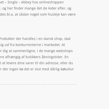
net – Single – Abbey hos onlineshoppen
r, og her finder mange det de leder efter, og
yldes bl.a. at sådan noget som husleje kan være
 Produkter der handles i en dansk shop, skal
 sig ud fra konkurrenterne i markedet. At
t for dig at sammenligne, i de mange webshops
ære afhængig af butikkers åbningstider. En
at levere dine varer til din adresse, eller du
er der ingen kø det er slut med dårlig køkultur