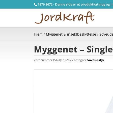
7876 8672 - Denne side er et produktkatalog og l
Hjem
/
Myggenet & insektbeskyttelse
/
Soveuds
Myggenet – Single
Varenummer (SKU):
61267
Kategori:
Soveudstyr