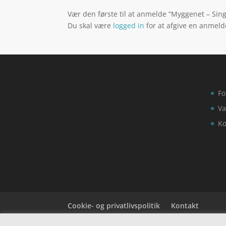
Vær den første til at anmelde “Myggenet – Sin
Du skal være
logged in
for at afgive en anmeld
Fo
Va
Ko
Cookie- og privatlivspolitik
Kontakt