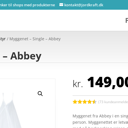
inker til shops med produkterne
kontakt@jordkraft.dk
tyr
/ Myggenet – Single – Abbey
 – Abbey
149,0
kr.
(
73
kundeanmeldel
Bedømt
som
4.5
Myggenet fra Abbey i en sing
ud af 5
person. Myggenettet er letvæ
baseret
på