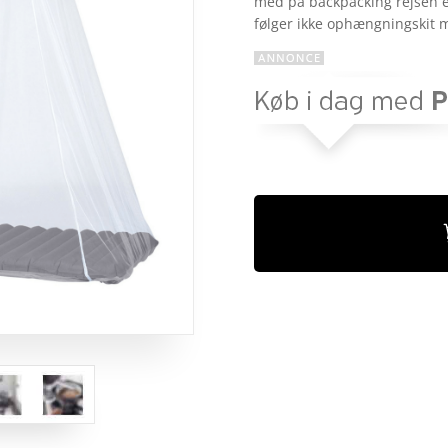
med på backpacking rejsen 
kundebedø
følger ikke ophængningskit
mmelser