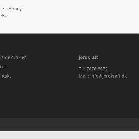
gle – Abbey”
else.
rside
Artikler
jordkraft
rer
Tlf: 7876 8672
ntakt
Mail:
info@jordkraft.dk