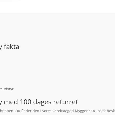
y fakta
veudstyr
y med 100 dages returret
i shoppen. Du finder den i vores varekategori Myggenet & insektbes