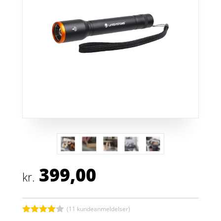
399,00
kr.
(
11
kundeanmeldelser)
Bedømt