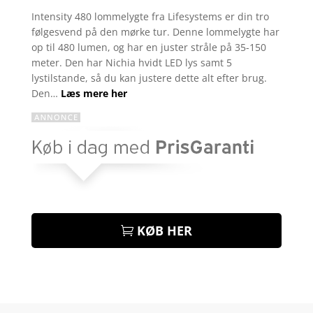
som
4
Intensity 480 lommelygte fra Lifesystems er din tro
ud af 5
følgesvend på den mørke tur. Denne lommelygte har
baseret
på
op til 480 lumen, og har en juster stråle på 35-150
kundebed
meter. Den har Nichia hvidt LED lys samt 5
ømmelse
r
lystilstande, så du kan justere dette alt efter brug.
Den…
Læs mere her
KØB HER