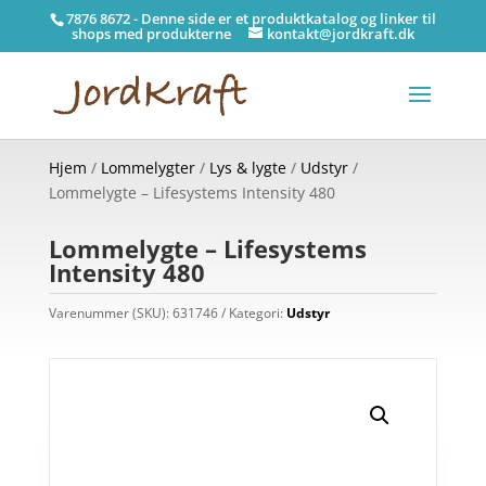
7876 8672 - Denne side er et produktkatalog og linker til
shops med produkterne
kontakt@jordkraft.dk
Hjem
/
Lommelygter
/
Lys & lygte
/
Udstyr
/
Lommelygte – Lifesystems Intensity 480
Lommelygte – Lifesystems
Intensity 480
Varenummer (SKU):
631746
Kategori:
Udstyr