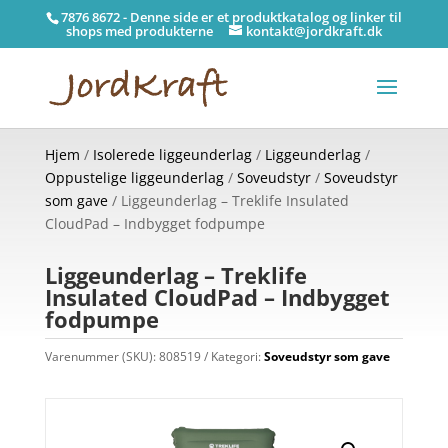
7876 8672 - Denne side er et produktkatalog og linker til
shops med produkterne
kontakt@jordkraft.dk
Hjem
/
Isolerede liggeunderlag
/
Liggeunderlag
/
Oppustelige liggeunderlag
/
Soveudstyr
/
Soveudstyr
som gave
/ Liggeunderlag – Treklife Insulated
CloudPad – Indbygget fodpumpe
Liggeunderlag – Treklife
Insulated CloudPad – Indbygget
fodpumpe
Varenummer (SKU):
808519
Kategori:
Soveudstyr som gave