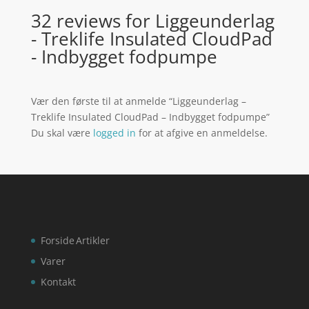
32 reviews for
Liggeunderlag
- Treklife Insulated CloudPad
- Indbygget fodpumpe
Vær den første til at anmelde “Liggeunderlag –
Treklife Insulated CloudPad – Indbygget fodpumpe”
Du skal være
logged in
for at afgive en anmeldelse.
Forside
Artikler
Varer
Kontakt