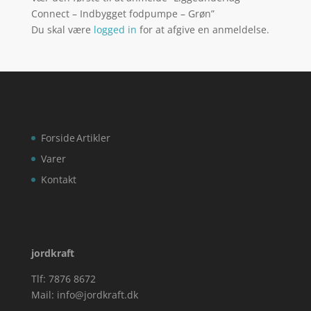
Connect – Indbygget fodpumpe – Grøn”
Du skal være
logged in
for at afgive en anmeldelse.
Forside
Artikler
Varer
Kontakt
jordkraft
Tlf: 7876 8672
Mail:
info@jordkraft.dk