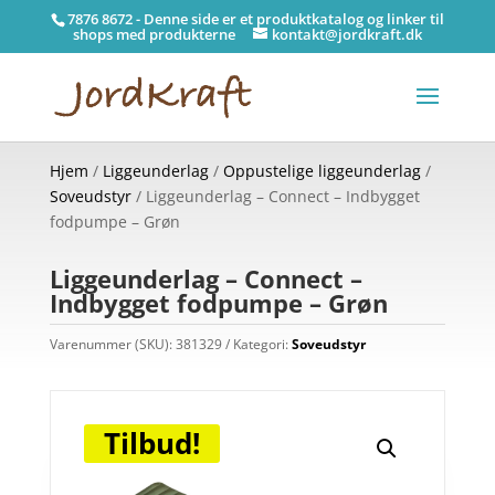
7876 8672 - Denne side er et produktkatalog og linker til
shops med produkterne
kontakt@jordkraft.dk
Hjem
/
Liggeunderlag
/
Oppustelige liggeunderlag
/
Soveudstyr
/ Liggeunderlag – Connect – Indbygget
fodpumpe – Grøn
Liggeunderlag – Connect –
Indbygget fodpumpe – Grøn
Varenummer (SKU):
381329
Kategori:
Soveudstyr
Tilbud!