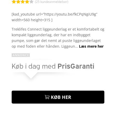
kr. 449,00.
kr. 349
(
25
kundeanmeldelser)
Bedømt
som
4
[kad_youtube url=”https://youtu.be/fkCPqNgiU9g”
ud af 5
width=560 height=315 ]
baseret
på
kundebed
Treklifes Connect liggeunderlag er et komfortabelt og
ømmelse
kompakt liggeunderlag, der har en indbygget
r
pumpe, som gør det nemt at puste liggeunderlaget
op med foden eller hånden. Liggeun…
Læs mere her
KØB HER