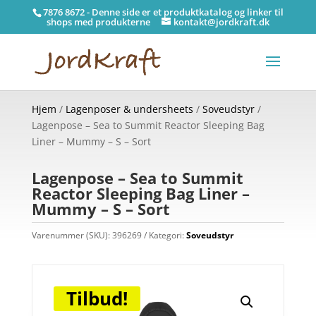
7876 8672 - Denne side er et produktkatalog og linker til
shops med produkterne
kontakt@jordkraft.dk
Hjem
/
Lagenposer & undersheets
/
Soveudstyr
/
Lagenpose – Sea to Summit Reactor Sleeping Bag
Liner – Mummy – S – Sort
Lagenpose – Sea to Summit
Reactor Sleeping Bag Liner –
Mummy – S – Sort
Varenummer (SKU):
396269
Kategori:
Soveudstyr
Tilbud!