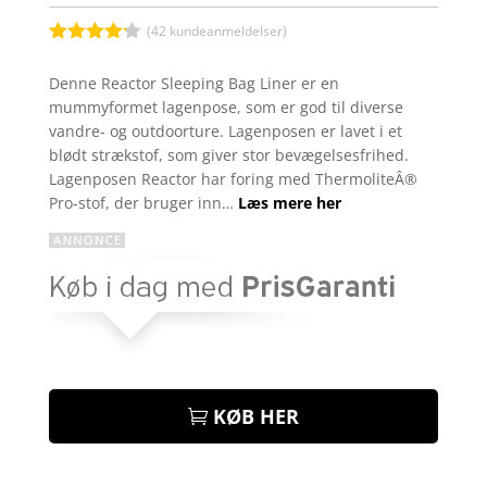
var:
er:
kr. 495,00.
kr. 369
(
42
kundeanmeldelser)
Bedømt
som
4.1
Denne Reactor Sleeping Bag Liner er en
ud af 5
mummyformet lagenpose, som er god til diverse
baseret
på
vandre- og outdoorture. Lagenposen er lavet i et
kundebedø
blødt strækstof, som giver stor bevægelsesfrihed.
mmelser
Lagenposen Reactor har foring med ThermoliteÂ®
Pro-stof, der bruger inn…
Læs mere her
KØB HER