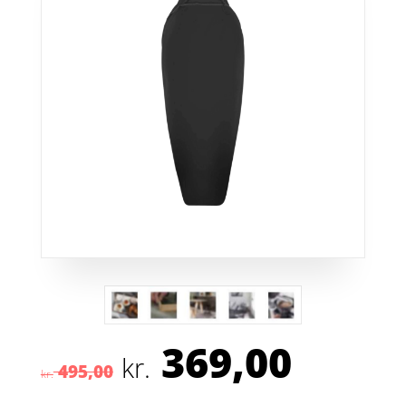
369,00
Den
Den
kr.
495,00
oprindelige
aktuel
kr.
pris
pris