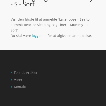
- S - Sort
Vær den første til at anmelde “Lagenpose – Sea to
Summit Reactor Sleeping Bag Liner – Mummy – S –
Sort”
Du skal være
logged in
for at afgive en anmeldelse.
Forside
Artikler
Varer
Kontakt