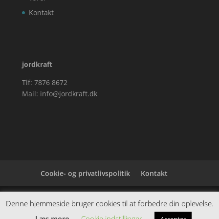
Kontakt
jordkraft
Tlf: 7876 8672
Mail:
info@jordkraft.dk
Cookie- og privatlivspolitik
Kontakt
Denne hjemmeside samler et bredt udvalg af
Denne hjemmeside bruger cookies til at forbedre din oplevelse.
spændende varer. Siden er et affiiliatesite, og nogle
Læs mere
Cookie indstillinger