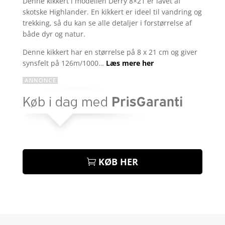
Denne kikkert i modellen Derry 8×21 er lavet af
ud af 5
skotske Highlander. En kikkert er ideel til vandring og
baseret
på
trekking, så du kan se alle detaljer i forstørrelse af
kundebed
både dyr og natur.
ømmelse
r
Denne kikkert har en størrelse på 8 x 21 cm og giver
synsfelt på 126m/1000…
Læs mere her
KØB HER