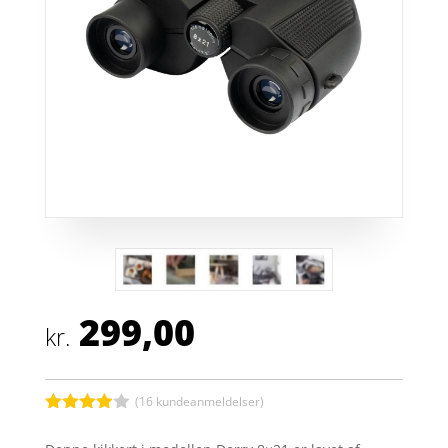
299,00
kr.
(
16
kundeanmeldelser)
Bedømt
som
3.9