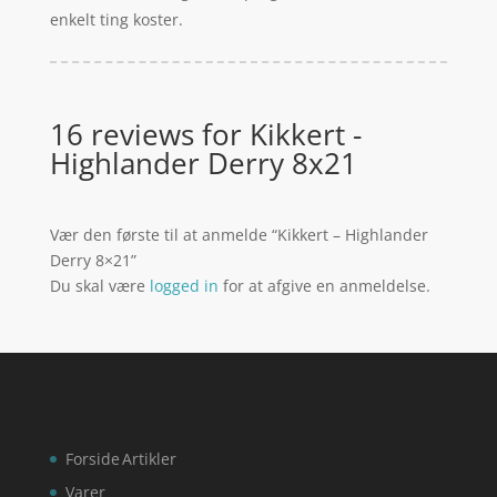
enkelt ting koster.
16 reviews for
Kikkert -
Highlander Derry 8x21
Vær den første til at anmelde “Kikkert – Highlander
Derry 8×21”
Du skal være
logged in
for at afgive en anmeldelse.
Forside
Artikler
Varer