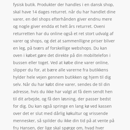
fysisk butik. Produkter der handles i en dansk shop,
skal have 14 dages returret. når du har handlet dine
varer, en del shops efterhånden giver endnu mere
og nogle giver endda et helt års returret. Oveni
returretten har du online også et ret stort udvalg af
varer og shops, og det at sammenlligne priser bliver
en leg, på tværs af forskellige webshops. Du kan
oven i købet gøre det direkte på din mobiltelefon i
bussen eller toget. Ved at købe dine varer online,
slipper du for, at bære alle varerne fra butikkens
hylder hele vejen gennem butikken og hjem til dig
selv. Når du har købt dine varer, sendes de til din
adresse, hvis du ikke har valgt at få dem sendt hen
til dit arbejde, og få den løsning, der passer bedst
for dig. Du kan også springe en lang kø ved kassen
over det er slut med dårlig køkultur og vrissende
mennesker, så spilder du ikke din tid på at vente på
fru Hansen, der lige skal spørge om, hvad hver