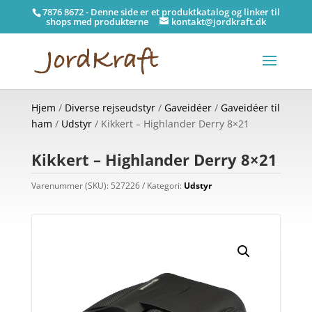
7876 8672 - Denne side er et produktkatalog og linker til
shops med produkterne
kontakt@jordkraft.dk
Hjem
/
Diverse rejseudstyr
/
Gaveidéer
/
Gaveidéer til
ham
/
Udstyr
/ Kikkert – Highlander Derry 8×21
Kikkert – Highlander Derry 8×21
Varenummer (SKU):
527226
Kategori:
Udstyr