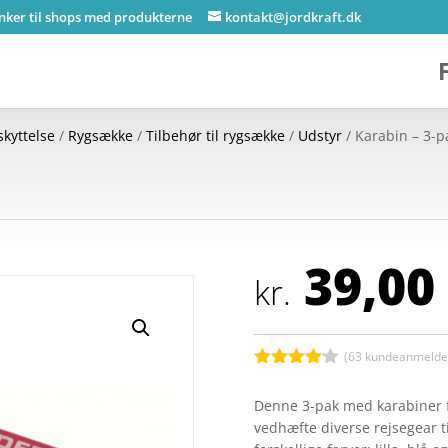
inker til shops med produkterne
kontakt@jordkraft.dk
skyttelse
/
Rygsække
/
Tilbehør til rygsække
/
Udstyr
/ Karabin – 3-p
39,00
kr.
(
63
kundeanmeldel
Bedømt
som
4.1
Denne 3-pak med karabiner fr
ud af 5
vedhæfte diverse rejsegear t
baseret
på