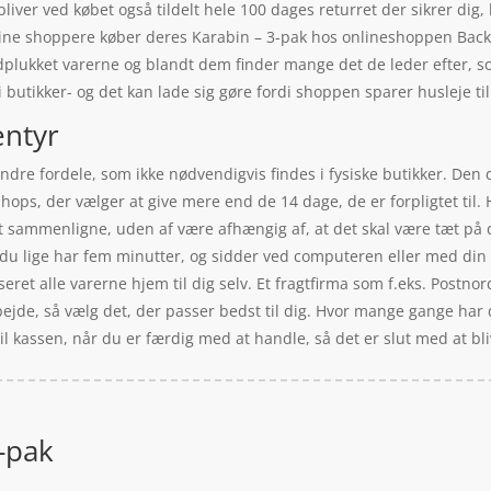
liver ved købet også tildelt hele 100 dages returret der sikrer dig
nline shoppere køber deres Karabin – 3-pak hos onlineshoppen Backp
dplukket varerne og blandt dem finder mange det de leder efter, s
 butikker- og det kan lade sig gøre fordi shoppen sparer husleje til
entyr
dre fordele, som ikke nødvendigvis findes i fysiske butikker. Den d
hops, der vælger at give mere end de 14 dage, de er forpligtet til
 at sammenligne, uden af være afhængig af, at det skal være tæt på 
u lige har fem minutter, og sidder ved computeren eller med din t
seret alle varerne hjem til dig selv. Et fragtfirma som f.eks. Postno
bejde, så vælg det, der passer bedst til dig. Hvor mange gange har du
til kassen, når du er færdig med at handle, så det er slut med at b
3-pak