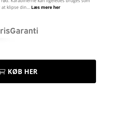
å og rød. Karabinerne kan ligeledes bruges som
 at klipse din…
Læs mere her
KØB HER