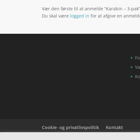
Vær den første til at anmelde “Karabin – 3-pak
Du skal være
logged in
for at afgive en anmeld
Fo
Va
Ko
Cookie- og privatlivspolitik
Kontakt