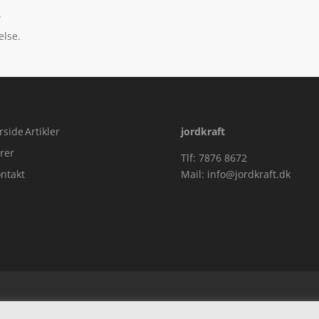
”
else.
rside
Artikler
jordkraft
rer
Tlf: 7876 8672
ntakt
Mail:
info@jordkraft.dk