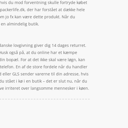
, hvis du mod forventning skulle fortryde købet
ackerlife.dk, der har forstået at dække hele
om jo fx kan være dette produkt. Når du
 en almindelig butik.
anske lovgivning giver dig 14 dages returret.
. Husk også på, at du online har et kæmpe
din bopæl. For at det ikke skal være løgn, kan
elefon. En af de store fordele når du handler
rd eller GLS sender varerne til din adresse, hvis
 stået i kø i en butik – det er slut nu, når du
live irriteret over langsomme mennesker i køen.