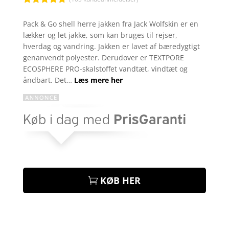
Bedømt
som
4.7
Pack & Go shell herre jakken fra Jack Wolfskin er en
ud af 5
lækker og let jakke, som kan bruges til rejser,
baseret på
kundebedø
hverdag og vandring. Jakken er lavet af bæredygtigt
mmelser
genanvendt polyester. Derudover er TEXTPORE
ECOSPHERE PRO-skalstoffet vandtæt, vindtæt og
åndbart. Det…
Læs mere her
KØB HER