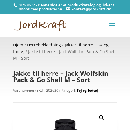
7876 8672 - Denne side er et produktkatalog og linker til
shops med produkterne
kontakt@jordkraft.dk
Hjem
/
Herrebeklædning
/
Jakker til herre
/
Tøj og
fodtøj
/ Jakke til herre – Jack Wolfskin Pack & Go Shell
M – Sort
Jakke til herre – Jack Wolfskin
Pack & Go Shell M – Sort
Varenummer (SKU):
202620
Kategori:
Tøj og fodtøj