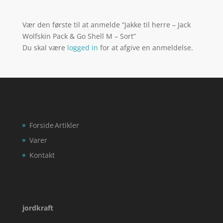
Vær den første til at anmelde “Jakke til herre – Jack
Wolfskin Pack & Go Shell M – Sort”
Du skal være
logged in
for at afgive en anmeldelse.
Forside
Artikler
Varer
Kontakt
jordkraft