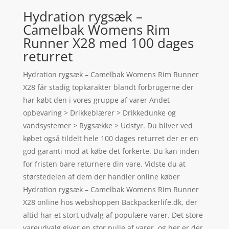
Hydration rygsæk –
Camelbak Womens Rim
Runner X28 med 100 dages
returret
Hydration rygsæk – Camelbak Womens Rim Runner
X28 får stadig topkarakter blandt forbrugerne der
har købt den i vores gruppe af varer Andet
opbevaring > Drikkeblærer > Drikkedunke og
vandsystemer > Rygsække > Udstyr. Du bliver ved
købet også tildelt hele 100 dages returret der er en
god garanti mod at købe det forkerte. Du kan inden
for fristen bare returnere din vare. Vidste du at
størstedelen af dem der handler online køber
Hydration rygsæk – Camelbak Womens Rim Runner
X28 online hos webshoppen Backpackerlife.dk, der
altid har et stort udvalg af populære varer. Det store
vareudvalg giver en stor pulje af varer, og her er der