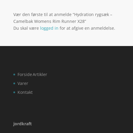
Vær den første til at anmelde “Hydration rygsæk –
Camelbak Womens Rim Runner X28”
Du skal være
logged in
for at afgive en anmeldelse.
Forside
Artikler
Varer
Kontakt
jordkraft