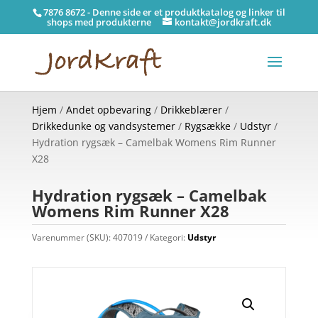
7876 8672 - Denne side er et produktkatalog og linker til
shops med produkterne
kontakt@jordkraft.dk
Hjem
/
Andet opbevaring
/
Drikkeblærer
/
Drikkedunke og vandsystemer
/
Rygsække
/
Udstyr
/
Hydration rygsæk – Camelbak Womens Rim Runner
X28
Hydration rygsæk – Camelbak
Womens Rim Runner X28
Varenummer (SKU):
407019
Kategori:
Udstyr