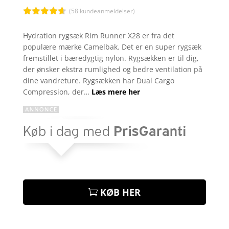
(
58
kundeanmeldelser)
Bedømt
som
4.6
Hydration rygsæk Rim Runner X28 er fra det
ud af 5
populære mærke Camelbak. Det er en super rygsæk
baseret på
kundebedø
fremstillet i bæredygtig nylon. Rygsækken er til dig,
mmelser
der ønsker ekstra rumlighed og bedre ventilation på
dine vandreture. Rygsækken har Dual Cargo
Compression, der…
Læs mere her
KØB HER