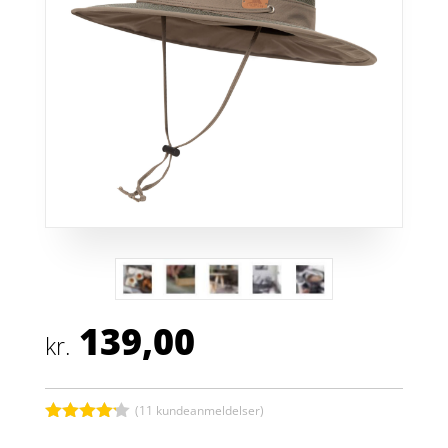
139,00
kr.
(
11
kundeanmeldelser)
Bedømt