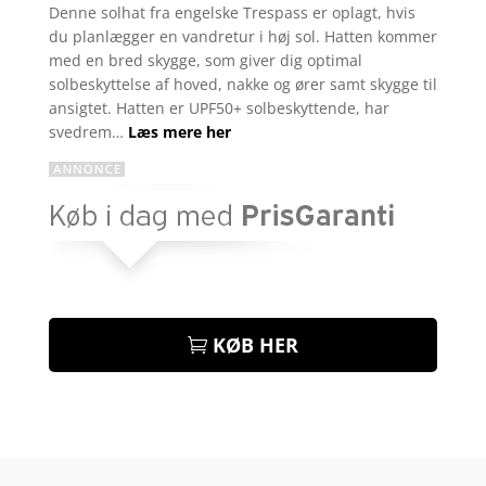
som
4.1
Denne solhat fra engelske Trespass er oplagt, hvis
ud af 5
du planlægger en vandretur i høj sol. Hatten kommer
baseret
på
med en bred skygge, som giver dig optimal
kundebedø
solbeskyttelse af hoved, nakke og ører samt skygge til
mmelser
ansigtet. Hatten er UPF50+ solbeskyttende, har
svedrem…
Læs mere her
KØB HER