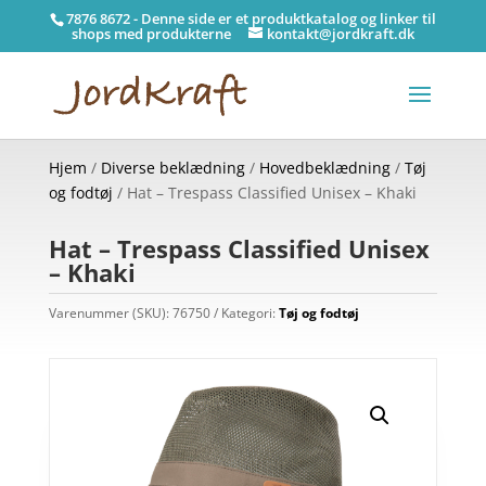
7876 8672 - Denne side er et produktkatalog og linker til
shops med produkterne
kontakt@jordkraft.dk
Hjem
/
Diverse beklædning
/
Hovedbeklædning
/
Tøj
og fodtøj
/ Hat – Trespass Classified Unisex – Khaki
Hat – Trespass Classified Unisex
– Khaki
Varenummer (SKU):
76750
Kategori:
Tøj og fodtøj