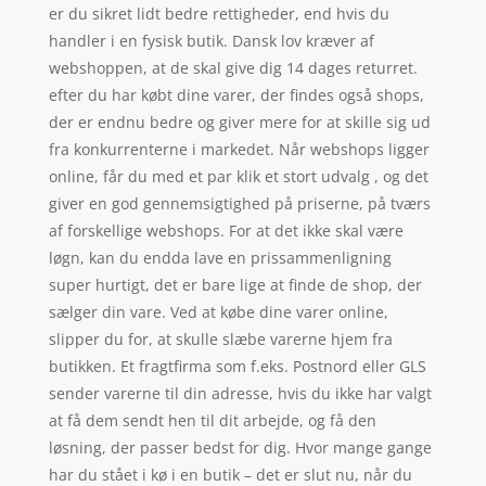
er du sikret lidt bedre rettigheder, end hvis du
handler i en fysisk butik. Dansk lov kræver af
webshoppen, at de skal give dig 14 dages returret.
efter du har købt dine varer, der findes også shops,
der er endnu bedre og giver mere for at skille sig ud
fra konkurrenterne i markedet. Når webshops ligger
online, får du med et par klik et stort udvalg , og det
giver en god gennemsigtighed på priserne, på tværs
af forskellige webshops. For at det ikke skal være
løgn, kan du endda lave en prissammenligning
super hurtigt, det er bare lige at finde de shop, der
sælger din vare. Ved at købe dine varer online,
slipper du for, at skulle slæbe varerne hjem fra
butikken. Et fragtfirma som f.eks. Postnord eller GLS
sender varerne til din adresse, hvis du ikke har valgt
at få dem sendt hen til dit arbejde, og få den
løsning, der passer bedst for dig. Hvor mange gange
har du stået i kø i en butik – det er slut nu, når du