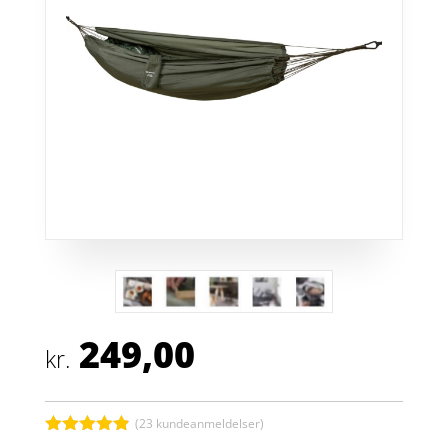
249,00
kr.
(
23
kundeanmeldelser)
Bedømt