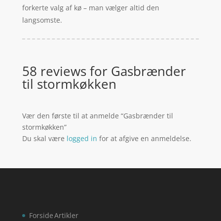
forkerte valg af kø – man vælger altid den
langsomste.
58 reviews for
Gasbrænder
til stormkøkken
Vær den første til at anmelde “Gasbrænder til
stormkøkken”
Du skal være
logged in
for at afgive en anmeldelse.
Forside
Artikler