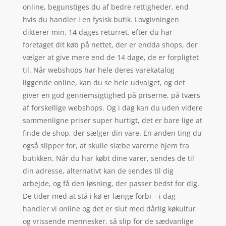
online, begunstiges du af bedre rettigheder, end
hvis du handler i en fysisk butik. Lovgivningen
dikterer min. 14 dages returret. efter du har
foretaget dit køb på nettet, der er endda shops, der
vælger at give mere end de 14 dage, de er forpligtet
til. Når webshops har hele deres varekatalog
liggende online, kan du se hele udvalget, og det
giver en god gennemsigtighed på priserne, på tværs
af forskellige webshops. Og i dag kan du uden videre
sammenligne priser super hurtigt, det er bare lige at
finde de shop, der sælger din vare. En anden ting du
også slipper for, at skulle slæbe varerne hjem fra
butikken. Når du har købt dine varer, sendes de til
din adresse, alternativt kan de sendes til dig
arbejde, og få den løsning, der passer bedst for dig.
De tider med at stå i kø er længe forbi – i dag
handler vi online og det er slut med dårlig køkultur
og vrissende mennesker, så slip for de sædvanlige