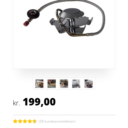
199,00
kr.
(
58
kundeanmeldelser)
Bedømt