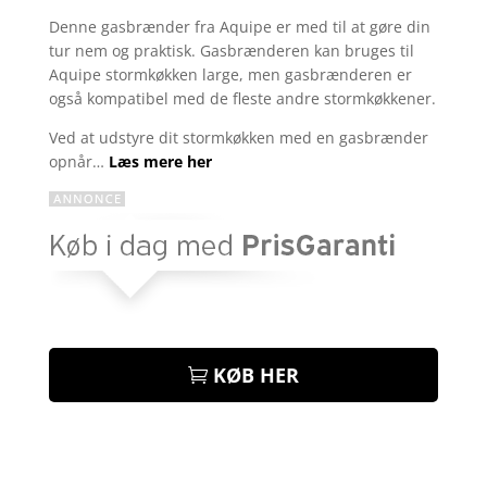
som
4.6
Denne gasbrænder fra Aquipe er med til at gøre din
ud af 5
tur nem og praktisk. Gasbrænderen kan bruges til
baseret på
kundebedø
Aquipe stormkøkken large, men gasbrænderen er
mmelser
også kompatibel med de fleste andre stormkøkkener.
Ved at udstyre dit stormkøkken med en gasbrænder
opnår…
Læs mere her
KØB HER