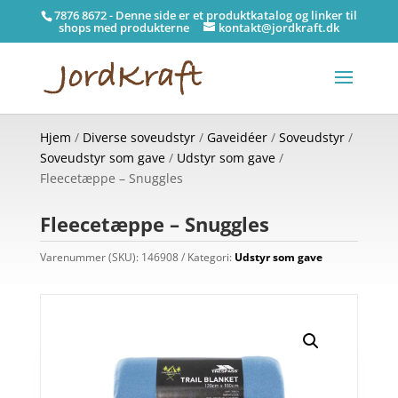
7876 8672 - Denne side er et produktkatalog og linker til
shops med produkterne
kontakt@jordkraft.dk
Hjem
/
Diverse soveudstyr
/
Gaveidéer
/
Soveudstyr
/
Soveudstyr som gave
/
Udstyr som gave
/
Fleecetæppe – Snuggles
Fleecetæppe – Snuggles
Varenummer (SKU):
146908
Kategori:
Udstyr som gave