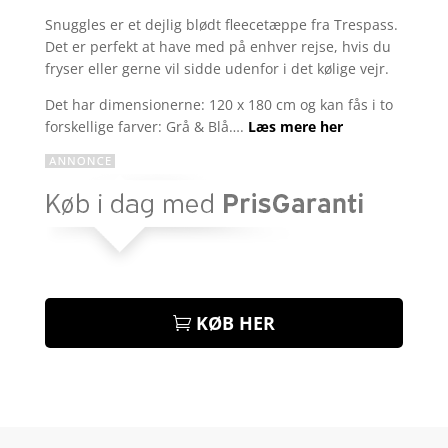
som
5
ud
Snuggles er et dejlig blødt fleecetæppe fra Trespass.
af 5
Det er perfekt at have med på enhver rejse, hvis du
baseret på
kundebedøm
fryser eller gerne vil sidde udenfor i det kølige vejr.
melser
Det har dimensionerne: 120 x 180 cm og kan fås i to
forskellige farver: Grå & Blå….
Læs mere her
KØB HER