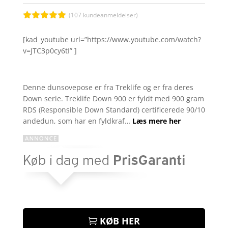
var:
er:
kr. 1.999,00.
kr. 
(
107
kundeanmeldelser)
Bedømt
som
5
ud
[kad_youtube url=”https://www.youtube.com/watch?
af 5
v=JTC3p0cy6tI” ]
baseret på
kundebedøm
melser
Denne dunsovepose er fra Treklife og er fra deres
Down serie. Treklife Down 900 er fyldt med 900 gram
RDS (Responsible Down Standard) certificerede 90/10
andedun, som har en fyldkraf…
Læs mere her
KØB HER