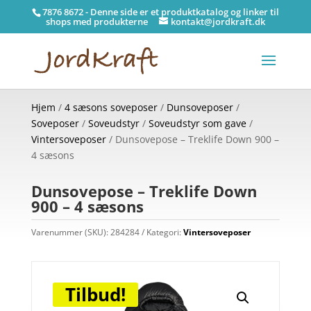
7876 8672 - Denne side er et produktkatalog og linker til
shops med produkterne
kontakt@jordkraft.dk
Hjem
/
4 sæsons soveposer
/
Dunsoveposer
/
Soveposer
/
Soveudstyr
/
Soveudstyr som gave
/
Vintersoveposer
/ Dunsovepose – Treklife Down 900 –
4 sæsons
Dunsovepose – Treklife Down
900 – 4 sæsons
Varenummer (SKU):
284284
Kategori:
Vintersoveposer
Tilbud!