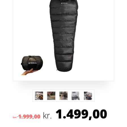
1.499,00
Den
De
kr.
1.999,00
oprindelige
akt
kr.
pris
pris