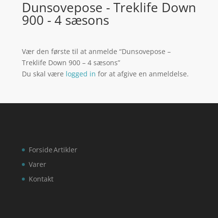
Dunsovepose - Treklife Down
900 - 4 sæsons
Vær den første til at anmelde “Dunsovepose –
Treklife Down 900 – 4 sæsons”
Du skal være
logged in
for at afgive en anmeldelse.
Forside
Artikler
Varer
Kontakt