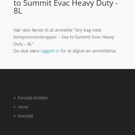
to Summit Evac Heavy Duty -
8L
Vær den første til at anmelde “Dry bag med
kompressionstropper – Sea to Summit Evac Heavy
Duty – 8L”
Du skal være
logged in
for at afgive en anmeldelse.
Forside
Artikler
Varer
Kontakt