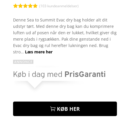
(
103
kundeanmeldelser)
Bedømt
som
4.8
Denne Sea to Summit Evac dry bag holder alt dit
ud af 5
udstyr tørt. Med denne dry bag kan du komprimere
baseret på
kundebedøm
luften ud af posen når den er lukket, hvilket giver dig
melser
mere plads i rygsækken. Pak dine genstande ned i
Evac dry bag og rul herefter lukningen ned. Brug
stro…
Læs mere her
KØB HER