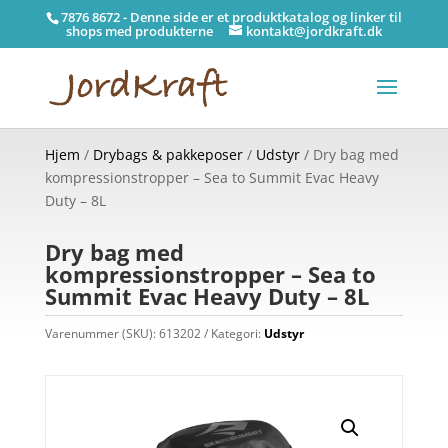
7876 8672 - Denne side er et produktkatalog og linker til
shops med produkterne
kontakt@jordkraft.dk
Hjem
/
Drybags & pakkeposer
/
Udstyr
/ Dry bag med
kompressionstropper – Sea to Summit Evac Heavy
Duty – 8L
Dry bag med
kompressionstropper – Sea to
Summit Evac Heavy Duty – 8L
Varenummer (SKU):
613202
Kategori:
Udstyr