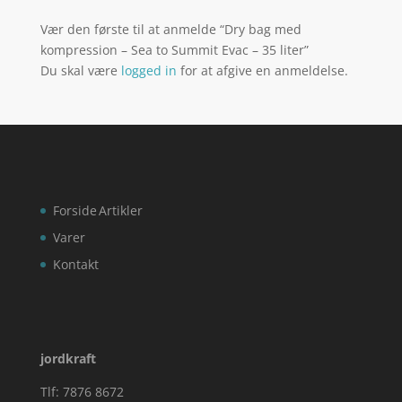
Vær den første til at anmelde “Dry bag med
kompression – Sea to Summit Evac – 35 liter”
Du skal være
logged in
for at afgive en anmeldelse.
Forside
Artikler
Varer
Kontakt
jordkraft
Tlf: 7876 8672