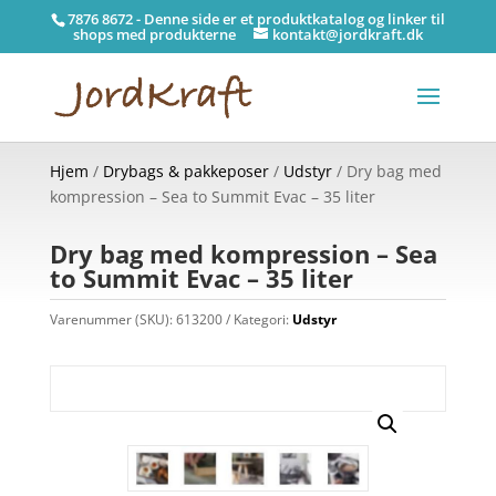
7876 8672 - Denne side er et produktkatalog og linker til
shops med produkterne
kontakt@jordkraft.dk
Hjem
/
Drybags & pakkeposer
/
Udstyr
/ Dry bag med
kompression – Sea to Summit Evac – 35 liter
Dry bag med kompression – Sea
to Summit Evac – 35 liter
Varenummer (SKU):
613200
Kategori:
Udstyr