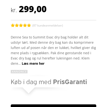
299,00
kr.
(
87
kundeanmeldelser)
Bedømt
som
4.9
Denne Sea to Summit Evac dry bag holder alt dit
ud af 5
udstyr tørt. Med denne dry bag kan du komprimere
baseret på
kundebedøm
luften ud af posen når den er lukket, hvilket giver dig
melser
mere plads i rygsækken. Pak dine genstande ned i
Evac dry bag og rul herefter lukningen ned. Klem
dere…
Læs mere her