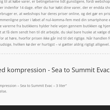
ig til at købe varer, er betingelserne lidt gunstigere, fordi webshop
varer indenfor 14 dage. efter du har købt dine varer, der er endda s
 forbruger er, at webshops har deres priser online, og det gør en pr
mmenligne priser i løbet af nul-komma-fem med din smartphone elle
le varerne fra butikkens hylder hele vejen gennem butikken og hjem 
t at få dem sendt hen til dit arbejde, du skal bare huske at vælge d
or at høre, hvorfor prisen ikke går ind til det rigtige. Når handlen 
sige, hvilken kø der er hurtigst – vi gætter aldrig rigtigt alligevel.
d kompression - Sea to Summit Evac -
pression – Sea to Summit Evac – 3 liter”
else.