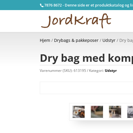
7876 8672 - Denne side er et produktkatalog og l
Hjem
/
Drybags & pakkeposer
/
Udstyr
/ Dry ba
Dry bag med kompr
Varenummer (SKU):
613195
Kategori:
Udstyr