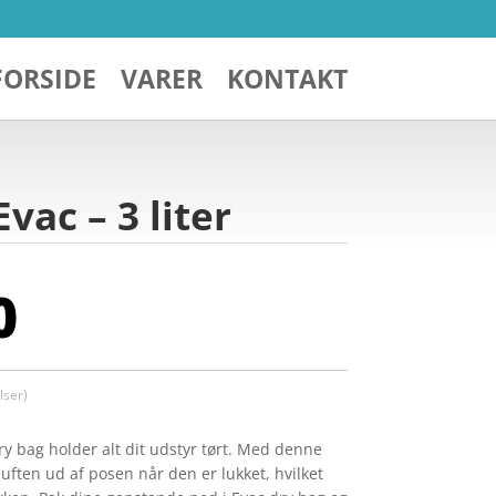
FORSIDE
VARER
KONTAKT
ac – 3 liter
0
ser)
 bag holder alt dit udstyr tørt. Med denne
ften ud af posen når den er lukket, hvilket