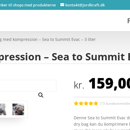
inker til shops med produkterne
kontakt@jordkraft.dk
g med kompression – Sea to Summit Evac – 3 liter
ession – Sea to Summit Ev
159,0
kr.
(
15
kundeanmeldel
Bedømt
som
5
ud
Denne Sea to Summit Evac dry
af 5
dry bag kan du komprimere lu
baseret på
kundebedøm