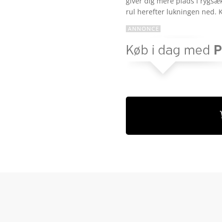
giver dig mere plads i rygsæ
melser
rul herefter lukningen ned.