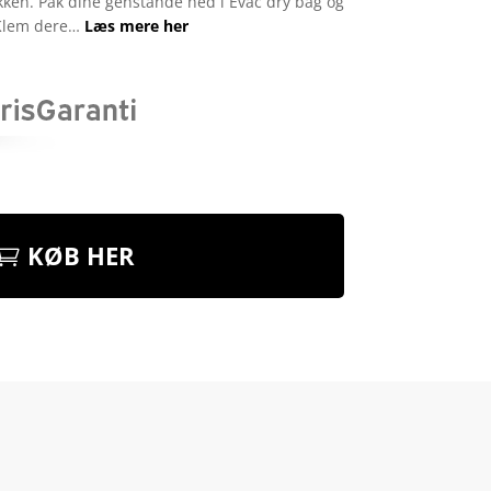
kken. Pak dine genstande ned i Evac dry bag og
 Klem dere…
Læs mere her
KØB HER