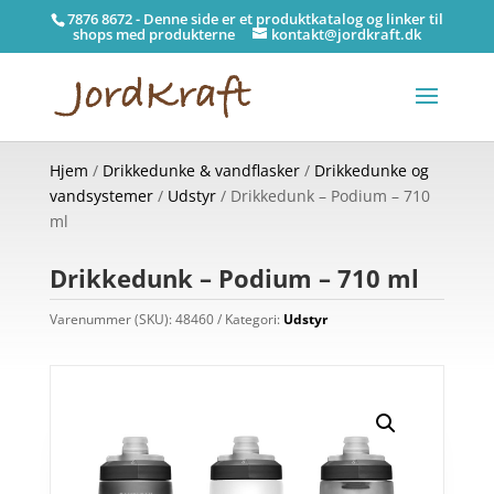
7876 8672 - Denne side er et produktkatalog og linker til
shops med produkterne
kontakt@jordkraft.dk
Hjem
/
Drikkedunke & vandflasker
/
Drikkedunke og
vandsystemer
/
Udstyr
/ Drikkedunk – Podium – 710
ml
Drikkedunk – Podium – 710 ml
Varenummer (SKU):
48460
Kategori:
Udstyr