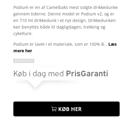
som
4
Podium er en af Camelbaks mest solgte drikkedunke
ud af 5
gennem tiderne. Denne model er Podium v2, og er
baseret
på
en 710 ml drikkedunk i et nyt design. Drikkedunken
kundebed
kan benyttes både til dagligdagen, trekking og
ømmelse
r
cykelture.
Podium er lavet i et materiale, som er 100% B…
Læs
mere her
KØB HER