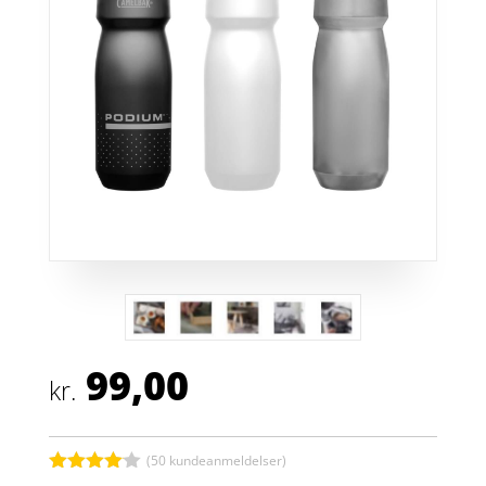
99,00
kr.
(
50
kundeanmeldelser)
Bedømt