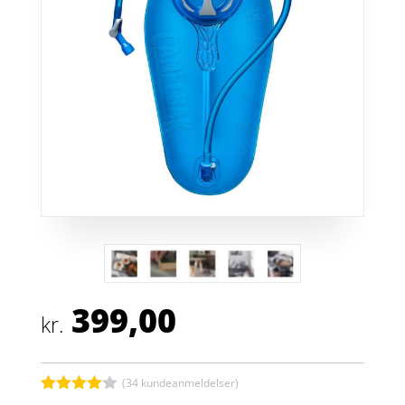
399,00
kr.
(
34
kundeanmeldelser)
Bedømt