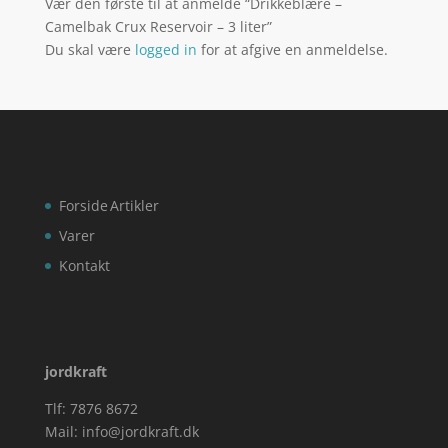
Vær den første til at anmelde “Drikkeblære –
Camelbak Crux Reservoir – 3 liter”
Du skal være
logged in
for at afgive en anmeldelse.
Forside
Artikler
Varer
Kontakt
jordkraft
Tlf: 7876 8672
Mail:
info@jordkraft.dk