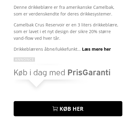
som
4
Denne drikkeblære er fra amerikanske Camelbak,
ud af 5
som er verdenskendte for deres drikkesystemer.
baseret
på
kundebed
Camelbak Crus Reservoir er en 3 liters drikkeblære,
ømmelse
som er lavet i et nyt design der sikre 20% større
r
vand-flow ved hver tår.
Drikkeblærens åbne/lukkefunkt…
Læs mere her
KØB HER