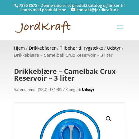
7876 8672 - Denne side er et produktkatalog og linker til
shops med produkterne
kontakt@jordkraft.dk
Hjem
/
Drikkeblærer
/
Tilbehør til rygsække
/
Udstyr
/
Drikkeblære – Camelbak Crux Reservoir – 3 liter
Drikkeblære – Camelbak Crux
Reservoir – 3 liter
Varenummer (SKU):
131485
Kategori:
Udstyr