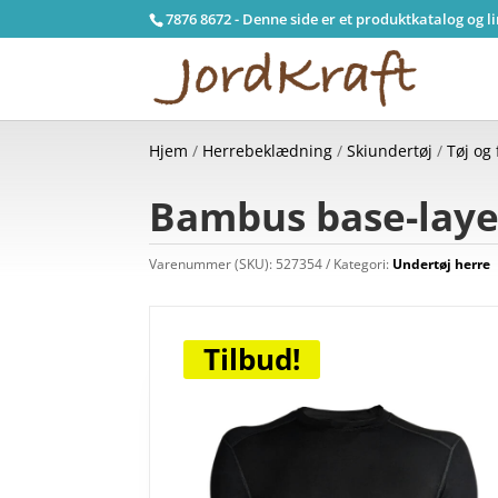
7876 8672 - Denne side er et produktkatalog og l
Hjem
/
Herrebeklædning
/
Skiundertøj
/
Tøj og 
Bambus base-laye
Varenummer (SKU):
527354
Kategori:
Undertøj herre
Tilbud!