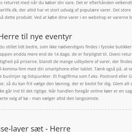
es returret med når du køber din vare. Det er efterhånden velken
ife.dk, der altid har et stort udvalg af populære varer. Det store 
så dette produkt. Ved at købe dine varer i en webshop er varerne bi
erre til nye eventyr
u stillet lidt bedre, som ikke nødvendigvis findes i fysiske butikke
 shoppen endda mere end de 14 dage, de er forpligtet til. Oveni retur
ighed på priserne, blandt de mange udbydere af varer, der findes o
l-komma-fem med din smartphone eller tablet. Tænk også på, at ved 
ge buslinjer og tidspunkter. Et fragtfirma som f.eks. Postnord eller 
r, så du kan frit vælge den løsning, der er bedst for dig. Glem alt 
kke går ind til det rigtige. Når handlen foregår online køer er en sag
erte valg af kø – man vælger altid den langsomste.
e-layer sæt - Herre