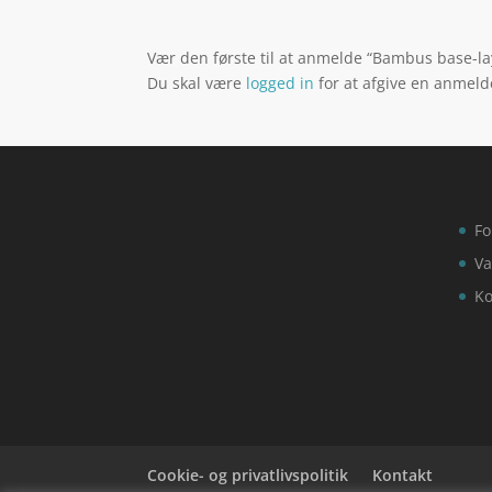
Vær den første til at anmelde “Bambus base-la
Du skal være
logged in
for at afgive en anmeld
Fo
Va
Ko
Cookie- og privatlivspolitik
Kontakt