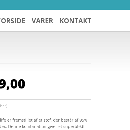
FORSIDE
VARER
KONTAKT
Den
9,00
indelige
aktuelle
pris
er:
398,00.
kr. 249,00.
ser)
ife er fremstillet af et stof, der består af 95%
ex. Denne kombination giver et superblødt