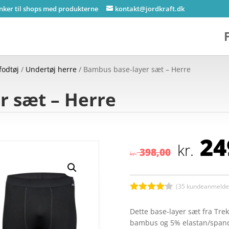
inker til shops med produkterne
kontakt@jordkraft.dk
fodtøj
/
Undertøj herre
/ Bambus base-layer sæt – Herre
r sæt – Herre
Den
24
opr
kr.
398,00
kr.
pris
var:
kr. 
(
35
kundeanmeldel
Bedømt
som
4.1
Dette base-layer sæt fra Trekl
ud af 5
bambus og 5% elastan/spand
baseret