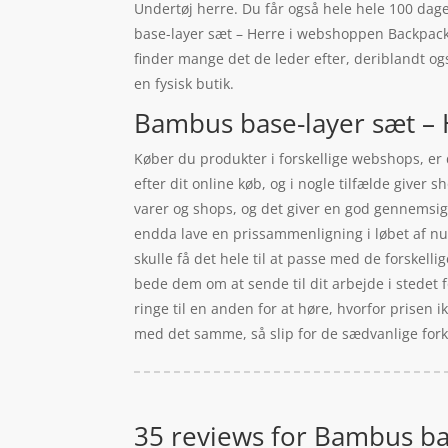
Undertøj herre. Du får også hele hele 100 dag
base-layer sæt – Herre i webshoppen Backpackerl
finder mange det de leder efter, deriblandt og
en fysisk butik.
Bambus base-layer sæt – H
Køber du produkter i forskellige webshops, er d
efter dit online køb, og i nogle tilfælde giver
varer og shops, og det giver en god gennemsigt
endda lave en prissammenligning i løbet af nu
skulle få det hele til at passe med de forskelli
bede dem om at sende til dit arbejde i stedet fo
ringe til en anden for at høre, hvorfor prisen i
med det samme, så slip for de sædvanlige fork
35 reviews for
Bambus bas