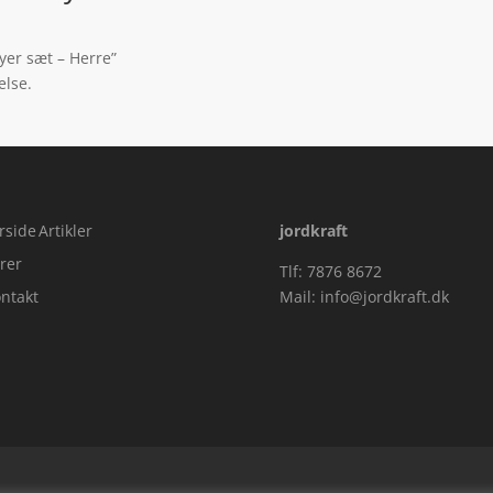
yer sæt – Herre”
else.
rside
Artikler
jordkraft
rer
Tlf: 7876 8672
ntakt
Mail:
info@jordkraft.dk