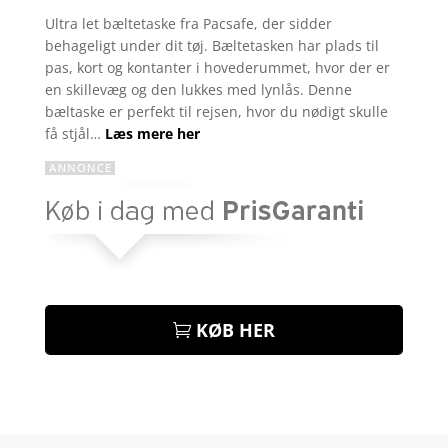
som
4.7
Ultra let bæltetaske fra Pacsafe, der sidder
ud af 5
behageligt under dit tøj. Bæltetasken har plads til
baseret på
kundebedø
pas, kort og kontanter i hovederummet, hvor der er
mmelser
en skillevæg og den lukkes med lynlås. Denne
bæltaske er perfekt til rejsen, hvor du nødigt skulle
få stjål…
Læs mere her
KØB HER