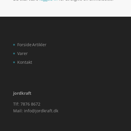
Forside
Artikler
Varer
Kontakt
jordkraft
Tlf: 7876 8672
Mail:
info@jordkraft.dk