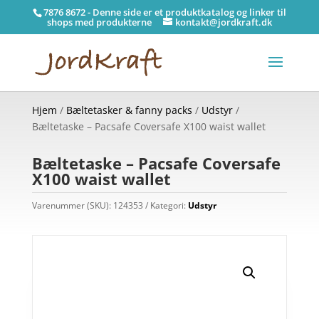
7876 8672 - Denne side er et produktkatalog og linker til
shops med produkterne
kontakt@jordkraft.dk
Hjem
/
Bæltetasker & fanny packs
/
Udstyr
/
Bæltetaske – Pacsafe Coversafe X100 waist wallet
Bæltetaske – Pacsafe Coversafe
X100 waist wallet
Varenummer (SKU):
124353
Kategori:
Udstyr