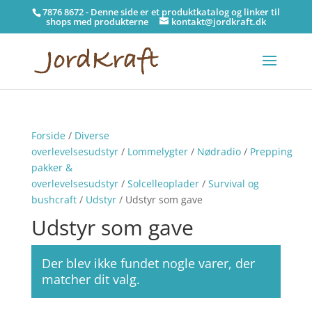
7876 8672 - Denne side er et produktkatalog og linker til
shops med produkterne
kontakt@jordkraft.dk
Forside
/
Diverse
overlevelsesudstyr
/
Lommelygter
/
Nødradio
/
Prepping
pakker &
overlevelsesudstyr
/
Solcelleoplader
/
Survival og
bushcraft
/
Udstyr
/ Udstyr som gave
Udstyr som gave
Der blev ikke fundet nogle varer, der
matcher dit valg.