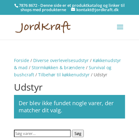
7876 8672 - Denne side er et produktkatalog og linker til
shops med produkterne
kontakt@jordkraft.dk
Forside
/
Diverse overlevelsesudstyr
/
Køkkenudstyr
& mad
/
Stormkøkken & brændere
/
Survival og
bushcraft
/
Tilbehør til køkkenudstyr
/ Udstyr
Udstyr
Der blev ikke fundet nogle varer, der
matcher dit valg.
Søg
Søg