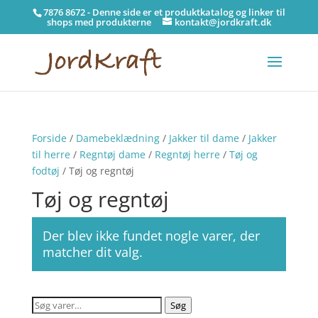
7876 8672 - Denne side er et produktkatalog og linker til
shops med produkterne
kontakt@jordkraft.dk
Forside
/
Damebeklædning
/
Jakker til dame
/
Jakker
til herre
/
Regntøj dame
/
Regntøj herre
/
Tøj og
fodtøj
/ Tøj og regntøj
Tøj og regntøj
Der blev ikke fundet nogle varer, der
matcher dit valg.
Søg
Søg