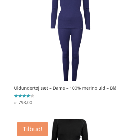
Uldundertøj sæt – Dame – 100% merino uld – Blå
798,00
Vurderet
kr.
4.2
ud af 5
Tilbud!