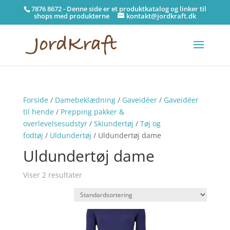
7876 8672 - Denne side er et produktkatalog og linker til
shops med produkterne
kontakt@jordkraft.dk
Forside
/
Damebeklædning
/
Gaveidéer
/
Gaveidéer
til hende
/
Prepping pakker &
overlevelsesudstyr
/
Skiundertøj
/
Tøj og
fodtøj
/
Uldundertøj
/ Uldundertøj dame
Uldundertøj dame
Viser 2 resultater