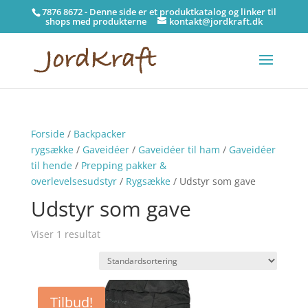
7876 8672 - Denne side er et produktkatalog og linker til
shops med produkterne
kontakt@jordkraft.dk
Forside
/
Backpacker
rygsække
/
Gaveidéer
/
Gaveidéer til ham
/
Gaveidéer
til hende
/
Prepping pakker &
overlevelsesudstyr
/
Rygsække
/ Udstyr som gave
Udstyr som gave
Viser 1 resultat
Tilbud!